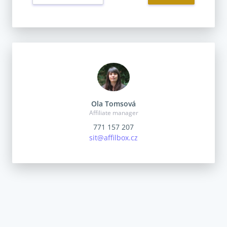
Ola Tomsová
Affiliate manager
771 157 207
sit@affilbox.cz